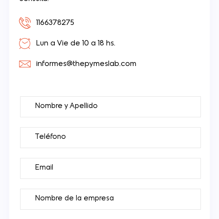
1166378275
Lun a Vie de 10 a 18 hs.
informes@thepymeslab.com